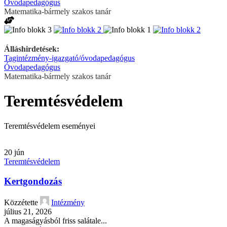
Óvodapedagógus
Matematika-bármely szakos tanár
Álláshirdetések:
Tagintézmény-igazgató/óvodapedagógus
Óvodapedagógus
Matematika-bármely szakos tanár
Teremtésvédelem
Teremtésvédelem eseményei
20
jún
Teremtésvédelem
Kertgondozás
Közzétette
Intézmény
július 21, 2026
A magaságyásból friss salátale...