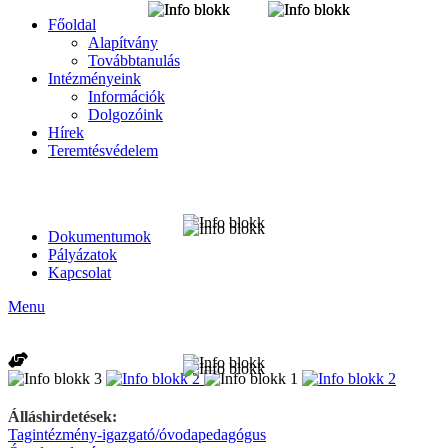
Főoldal
Alapítvány
Továbbtanulás
Intézményeink
Információk
Dolgozóink
Hírek
Teremtésvédelem
Dokumentumok
Pályázatok
Kapcsolat
Menu
Álláshirdetések:
Tagintézmény-igazgató/óvodapedagógus