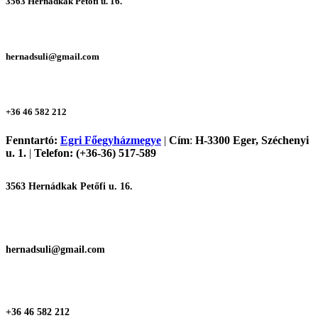
3563 Hernádkak Petőfi u. 16.
hernadsuli@gmail.com
+36 46 582 212
Fenntartó:
Egri Főegyházmegye
|
Cím
:
H-3300 Eger, Széchenyi
u. 1.
|
Telefon: (+36-36) 517-589
3563 Hernádkak Petőfi u. 16.
hernadsuli@gmail.com
+36 46 582 212